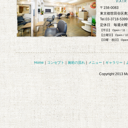
〒158-0083
東京都世田谷区奥沢 
Tel.03-3718-5399
定休日 毎週火曜
【平日】 Open / 11
【土曜日】 Open / 1
【日曜・祝日】 Open /
Home
｜
コンセプト
｜
施術の流れ
｜
メニュー
｜
ギャラリー
｜
Copyright 2013 M