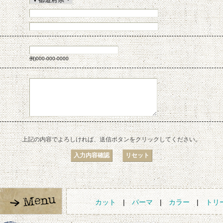
例)000-000-0000
上記の内容でよろしければ、送信ボタンをクリックしてください。
カット
|
パーマ
|
カラー
|
トリ