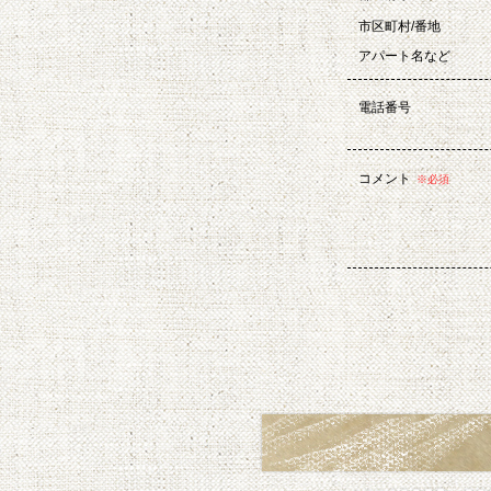
市区町村/番地
アパート名など
電話番号
コメント
※必須