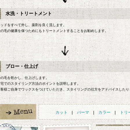
水洗・トリートメント
ロッドをすべて外し、薬剤を良く流します。
髪の毛の健康を保つためにもトリートメントすることをお勧めします。
ブロー・仕上げ
髪の毛を乾かし、仕上げします。
自宅でのスタイリング方法のポイントを説明します。
お客様ご自身でワックスをつけていただき、スタイリングの仕方をアドバイスしたり
カット
|
パーマ
|
カラー
|
トリ