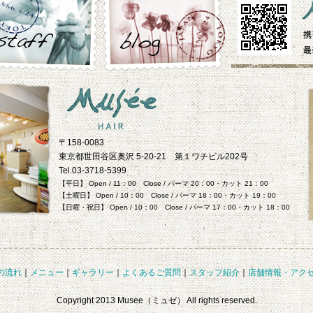
〒158-0083
東京都世田谷区奥沢 5-20-21 第１ワチビル202号
Tel.03-3718-5399
【平日】 Open / 11：00 Close / パーマ 20：00・カット 21：00
【土曜日】 Open / 10：00 Close / パーマ 18：00・カット 19：00
【日曜・祝日】 Open / 10：00 Close / パーマ 17：00・カット 18：00
の流れ
｜
メニュー
｜
ギャラリー
｜
よくあるご質問
｜
スタッフ紹介
｜
店舗情報・アク
Copyright 2013 Musee（ミュゼ） All rights reserved.