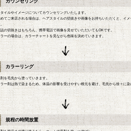
カウンセリング
スタイルやイメージについてカウンセリングいたします。
初めてご来店される場合は、ヘアスタイルの切抜きや画像をお持ちいただくと、イメ
す。
雑誌の切抜きはもちろん、携帯電話で画像を見せていただいてもOKです。
カラーの場合は、カラーチャートを見ながら色味を決めていきます。
カラーリング
薬剤を毛先から塗っていきます。
カラー剤は熱で染まるため、体温の影響を受けやすい根元を避け、毛先から徐々に染
規程の時間放置