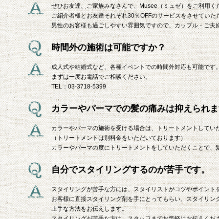
ぜひお友達、ご家族みなさんで、Musee（ミュゼ）をご利用く
ご紹介者様とお友達それぞれ30％OFFのサービスをさせていた
男性のお客様も過ごしやすい雰囲気ですので、カップル・ご夫
時間外の施術は可能ですか？
成人式や結婚式など、各種イベントでの時間外対応も可能です
まずは一度お電話でご相談ください。
TEL：03-3718-5399
カラーやパーマでの髪の痛みは抑えられま
カラーやパーマの施術を受ける場合は、トリートメントしてい
（トリートメントは別料金をいただいております）
カラーやパーマの度にトリートメントをしていただくことで、
自分でスタイリングするのが苦手です。
スタイリングが苦手な方には、スタイリストがコツやポイント
お客様に直接スタイリング剤を手にとってもらい、スタイリン
上手な方法をお伝えします。
スタイリングが苦手な方は、スタッフまでお気軽にお伝えくだ