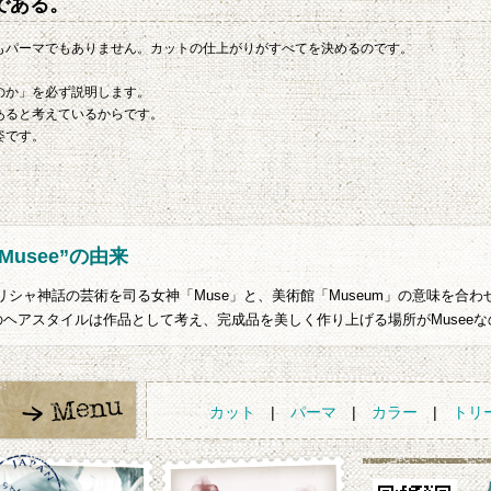
である。
もパーマでもありません。カットの仕上がりがすべてを決めるのです。
のか」を必ず説明します。
あると考えているからです。
姿です。
”Musee”の由来
ギリシャ神話の芸術を司る女神「Muse」と、美術館「Museum」の意味を合
のヘアスタイルは作品として考え、完成品を美しく作り上げる場所がMuseeな
カット
|
パーマ
|
カラー
|
トリ