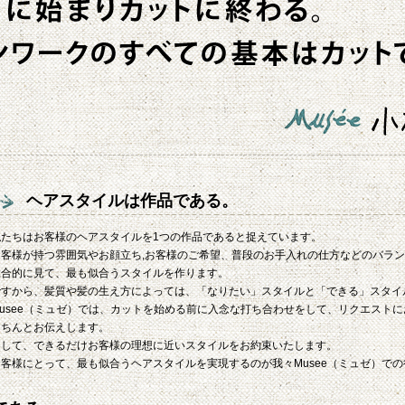
ヘアスタイルは作品である。
私たちはお客様のヘアスタイルを1つの作品であると捉えています。
お客様が持つ雰囲気やお顔立ち,お客様のご希望、普段のお手入れの仕方などのバラ
総合的に見て、最も似合うスタイルを作ります。
ですから、髪質や髪の生え方によっては、「なりたい」スタイルと「できる」スタイ
Musee（ミュゼ）では、カットを始める前に入念な打ち合わせをして、リクエスト
きちんとお伝えします。
そして、できるだけお客様の理想に近いスタイルをお約束いたします。
お客様にとって、最も似合うヘアスタイルを実現するのが我々Musee（ミュゼ）で