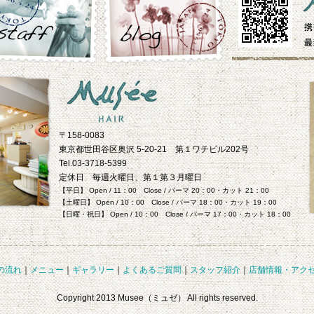
〒158-0083
東京都世田谷区奥沢 5-20-21 第１ワチビル202号
Tel.03-3718-5399
定休日 毎週火曜日、第１第３月曜日
【平日】 Open / 11：00 Close / パーマ 20：00・カット 21：00
【土曜日】 Open / 10：00 Close / パーマ 18：00・カット 19：00
【日曜・祝日】 Open / 10：00 Close / パーマ 17：00・カット 18：00
の流れ
｜
メニュー
｜
ギャラリー
｜
よくあるご質問
｜
スタッフ紹介
｜
店舗情報・アク
Copyright 2013 Musee（ミュゼ） All rights reserved.